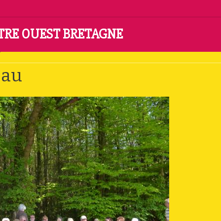
NTRE OUEST BRETAGNE
got de Fahelleau
eau