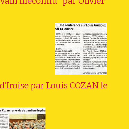
vain méconnu" par Olivier
d'Iroise par Louis COZAN le