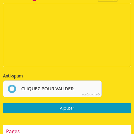
Anti-spam
CLIQUEZ POUR VALIDER
IconCaptcha ©
Ajouter
Pages