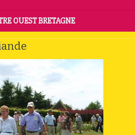
NTRE OUEST BRETAGNE
ins de Brocéliande
liande