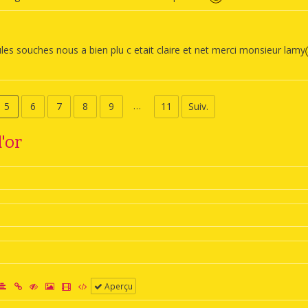
ules souches nous a bien plu c etait claire et net merci monsieur lamy
5
6
7
8
9
11
Suiv.
'or
Aperçu