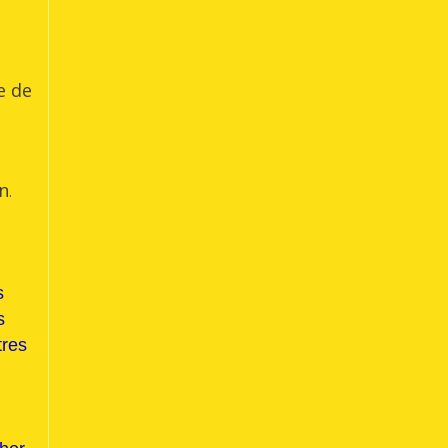
e de
an
.
s
s
tres