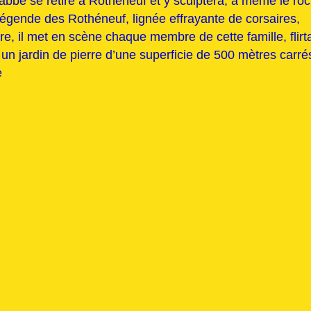
’abbé se retire à Rothéneuf et y sculptera, à même le roc
légende des Rothéneuf, lignée effrayante de corsaires,
e, il met en scène chaque membre de cette famille, flirt
t un jardin de pierre d’une superficie de 500 mètres carré
e