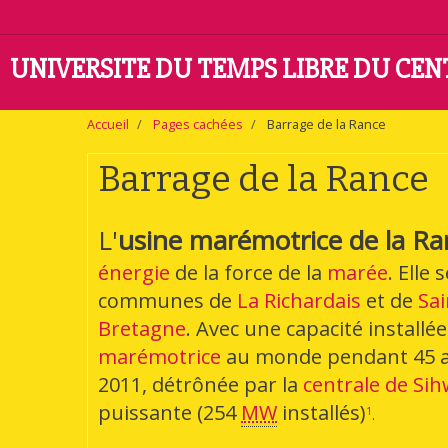
UNIVERSITE DU TEMPS LIBRE DU CE
Accueil
Pages cachées
Barrage de la Rance
Barrage de la Rance
L'
usine marémotrice de la Ra
énergie
de la force de la
marée
. Elle 
communes de
La Richardais
et de
Sa
Bretagne
. Avec une capacité installé
marémotrice
au monde pendant
45 
2011, détrônée par la
centrale de Si
puissante (
254
MW
installés)
1
.