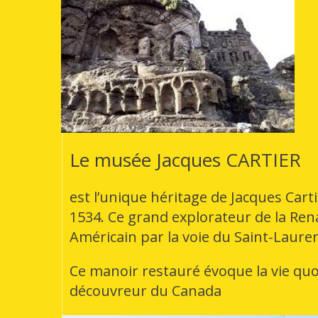
Le musée Jacques CARTIER
est l’unique héritage de Jacques Cart
1534. Ce grand explorateur de la Rena
Américain par la voie du Saint-Lauren
Ce manoir restauré évoque la vie quo
découvreur du Canada