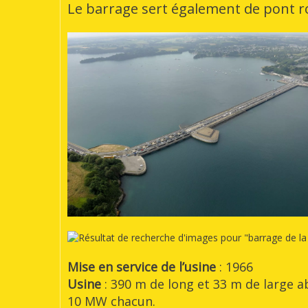
Le barrage sert également de pont r
Mise en service de l’usine
: 1966
Usine
: 390 m de long et 33 m de large a
10 MW chacun.