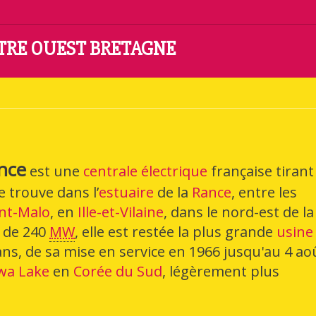
NTRE OUEST BRETAGNE
nce
est une
centrale électrique
française tirant
se trouve dans l’
estuaire
de la
Rance
, entre les
int-Malo
, en
Ille-et-Vilaine
, dans le nord-est de la
e de
240
MW
, elle est restée la plus grande
usine
ans
, de sa mise en service en 1966 jusqu'au 4 ao
hwa Lake
en
Corée du Sud
, légèrement plus