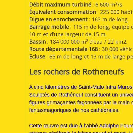
3
Débit maximum turbiné
: 6 600 m
/s.
Équivalent consommation
: 225 000 habit
Digue en enrochement
: 163 m de long.
Barrage mobile
: 115 m de long, équipé 
10 m et d’une largeur de 15 m.
Bassin
: 184 000 000 m³ d’eau / 22 km2.
Route départementale 168
: 30 000 véhi
Ecluse
: 65 m de long et 13 m de large p
Les rochers de Rotheneufs
A cinq kilomètres de Saint-Malo Intra Muros
Sculptés de Rothéneuf constituent un unive
figures grimaçantes façonnées par la main 
fantasmagoriques de nos cathédrales.
Cette œuvre est due à l’abbé Adolphe Four