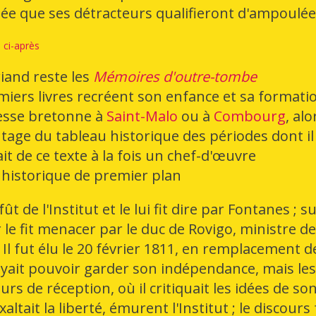
ée que ses détracteurs qualifieront d'ampoulée
and reste les
Mémoires d'outre-tombe
iers livres recréent son enfance et sa formati
lesse bretonne à
Saint-Malo
ou à
Combourg
, alo
ntage du tableau historique des périodes dont il
ait de ce texte à la fois un chef-d'œuvre
historique de premier plan
de l'Institut et le lui fit dire par Fontanes ; su
r le fit menacer par le duc de Rovigo, ministre de
 Il fut élu le 20 février 1811, en remplacement d
royait pouvoir garder son indépendance, mais les
s de réception, où il critiquait les idées de so
xaltait la liberté, émurent l'Institut ; le discours