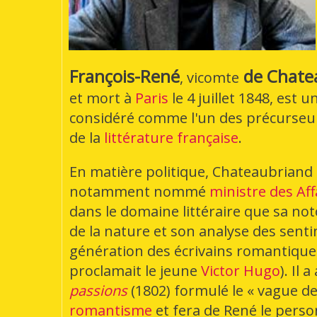
François-René
de Chate
, vicomte
et mort à
Paris
le
4 juillet 1848
, est u
considéré comme l'un des précurse
de la
littérature française
.
En matière politique, Chateaubriand s
notamment nommé
ministre des Af
dans le domaine littéraire que sa noto
de la nature et son analyse des sent
génération des écrivains romantiques
proclamait le jeune
Victor Hugo
). Il 
passions
(1802) formulé le « vague d
romantisme
et fera de René le perso