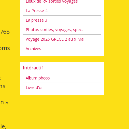
Lieux de RV sorties voyages
La Presse 4
La presse 3
Photos sorties, voyages, spect
1768
Voyage 2026 GRECE 2 au 9 Mai
noms
Archives
Intéractif
t
Album photo
ons
Livre d'or
en »
le,