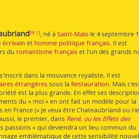
aubriand
[
N 1
]
, né à
Saint-Malo
le
4 septembre 
n
écrivain
et
homme politique
français
. Il est
urs du
romantisme français
et l'un des grands 
'inscrit dans la mouvance royaliste. Il est
faires étrangères
sous la
Restauration
. Mais c'es
riété est la plus grande. En effet ses descripti
iments du « moi » en ont fait un modèle pour la
 en France (« Je veux être Chateaubriand ou ri
a aussi, le premier, dans
René, ou les Effets des
es passions » qui deviendra un lieu commun du
nnage emblématique de cette sensibilité nouvel