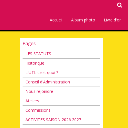
Accueil
Album photo
Livre d'or
Pages
LES STATUTS
Historique
L'UTL c'est quoi ?
Conseil d'Administration
Nous rejoindre
Ateliers
Commissions
ACTIVITES SAISON 2026 2027