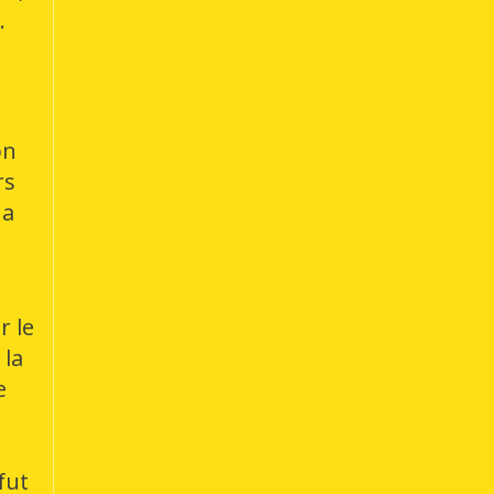
.
on
rs
 a
r le
 la
e
n
 fut