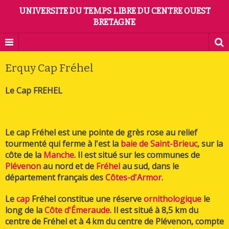
UNIVERSITE DU TEMPS LIBRE DU CENTRE OUEST
BRETAGNE
Erquy Cap Fréhel
Le Cap FREHEL
Le cap Fréhel est une pointe de grès rose au relief
tourmenté qui ferme à l'est la
baie de Saint-Brieuc
, sur la
côte de la
Manche
. Il est situé sur les communes de
Plévenon
au nord et de
Fréhel
au sud, dans le
département français des
Côtes-d'Armor
.
Le
cap
Fréhel constitue une réserve
ornithologique
le
long de la
Côte d'Émeraude
. Il est situé à 8,5 km du
centre de Fréhel et à 4 km du centre de Plévenon, compte