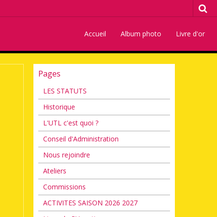
Accueil
Album photo
Livre d'or
Pages
LES STATUTS
Historique
L'UTL c'est quoi ?
Conseil d'Administration
Nous rejoindre
Ateliers
Commissions
ACTIVITES SAISON 2026 2027