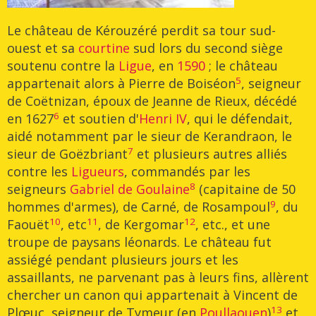
Le château de Kérouzéré perdit sa tour sud-
ouest et sa
courtine
sud lors du second siège
soutenu contre la
Ligue
, en
1590
; le château
5
appartenait alors à Pierre de Boiséon
, seigneur
de Coëtnizan, époux de Jeanne de Rieux, décédé
6
en 1627
et soutien d'
Henri IV
, qui le défendait,
aidé notamment par le sieur de Kerandraon, le
7
sieur de Goëzbriant
et plusieurs autres alliés
contre les
Ligueurs
, commandés par les
8
seigneurs
Gabriel de Goulaine
(capitaine de 50
9
hommes d'armes), de Carné, de Rosampoul
, du
10
11
12
Faouët
, etc
, de Kergomar
, etc., et une
troupe de paysans léonards. Le château fut
assiégé pendant plusieurs jours et les
assaillants, ne parvenant pas à leurs fins, allèrent
chercher un canon qui appartenait à Vincent de
13
Plœuc, seigneur de Tymeur (en
Poullaouen
)
et