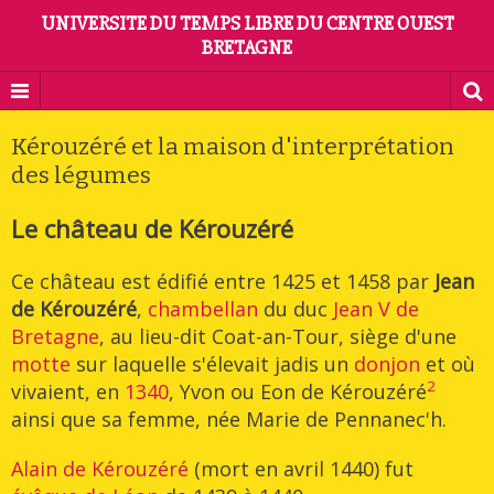
UNIVERSITE DU TEMPS LIBRE DU CENTRE OUEST
BRETAGNE
Kérouzéré et la maison d'interprétation
des légumes
Le château de Kérouzéré
Ce château est édifié entre 1425 et 1458 par
Jean
de Kérouzéré
,
chambellan
du duc
Jean V de
Bretagne
, au lieu-dit Coat-an-Tour, siège d'une
motte
sur laquelle s'élevait jadis un
donjon
et où
2
vivaient, en
1340
, Yvon ou Eon de Kérouzéré
ainsi que sa femme, née Marie de Pennanec'h.
Alain de Kérouzéré
(mort en avril 1440) fut