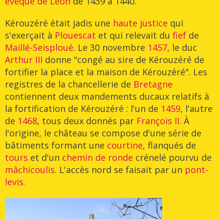
évêque de Léon
de 1439 à 1440.
Kérouzéré était jadis une
haute justice
qui
s'exerçait à
Plouescat
et qui relevait du
fief
de
Maillé-Seisploué
. Le 30 novembre
1457
, le duc
Arthur III
donne "congé au sire de Kérouzéré de
fortifier la place et la maison de Kérouzéré". Les
registres de la chancellerie de
Bretagne
contiennent deux mandements ducaux relatifs à
la fortification de Kérouzéré : l'un de
1459
, l'autre
de
1468
, tous deux donnés par
François II
. À
l'origine, le château se compose d'une série de
bâtiments formant une
courtine
, flanqués de
tours
et d'un
chemin de ronde
crénelé pourvu de
mâchicoulis
. L'accès nord se faisait par un
pont-
levis
.