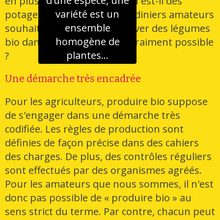
d’une espèce, une
en plus présents. Mais qu'en est-il des
variété est un
potagers ? De nombreux jardiniers amateurs
ensemble
souhaitent aujourd'hui cultiver des légumes
homogène de
bio dans leur jardin. Est-ce vraiment possible
plantes...
?
Une démarche très encadrée
Pour les agriculteurs, produire bio suppose
de s'engager dans une démarche très
codifiée. Les règles de production sont
définies de façon précise dans des cahiers
des charges. De plus, des contrôles réguliers
sont effectués par des organismes agréés.
Pour les amateurs que nous sommes, il n'est
donc pas possible de « produire bio » au
sens strict du terme. Par contre, chacun peut