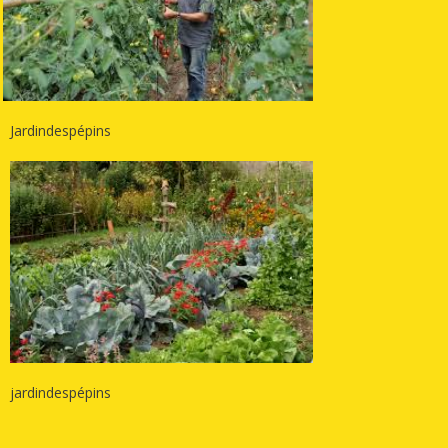
Jardindespépins
jardindespépins