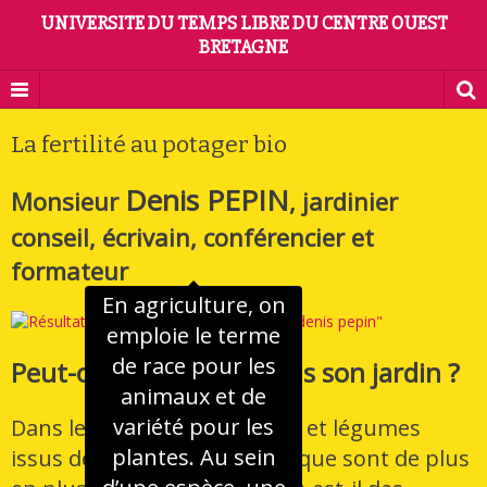
UNIVERSITE DU TEMPS LIBRE DU CENTRE OUEST
BRETAGNE
La fertilité au potager bio
Denis PEPIN
Monsieur
, jardinier
conseil, écrivain, conférencier et
formateur
En agriculture, on
emploie le terme
de race pour les
Peut-on faire du bio dans son jardin ?
animaux et de
variété pour les
Dans le commerce, les fruits et légumes
plantes. Au sein
issus de l'agriculture biologique sont de plus