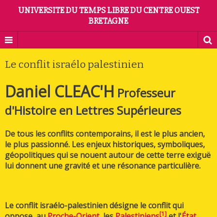
UNIVERSITE DU TEMPS LIBRE DU CENTRE OUEST
BRETAGNE
Le conflit israélo palestinien
Daniel CLEAC'H
Professeur
d'Histoire en Lettres Supérieures
De tous les conflits contemporains, il est le plus ancien,
le plus passionné. Les enjeux historiques, symboliques,
géopolitiques qui se nouent autour de cette terre exiguë
lui donnent une gravité et une résonance particulière.
Le conflit israélo-palestinien désigne le conflit qui
[
1
]
oppose, au
Proche-Orient
, les
Palestiniens
et l'
État