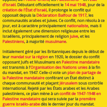
d'Israël
. Débutant officiellement le
14
mai
1948
, jour de la
création de l'État d'Israël
, il prolonge le conflit qui
opposait depuis la
Déclaration Balfour de 1917
, les
communautés arabes et juives. Ce conflit, non résolu à ce
jour, est à caractère principalement
nationaliste
, mais il
inclut également une dimension religieuse entre les
Israéliens, principalement de religion
juive
, et les
Palestiniens
, à majorité
musulmane
.
Initialement géré par les Britanniques depuis le début de
leur
mandat sur la région
en 1920, le dossier du conflit
opposant Juifs et Musulmans en
Palestine mandataire
est transmis à l'
Organisation des Nations unies
à la fin
du mandat, en 1947. Celle-ci vote un
plan de partage de
la Palestine mandataire
conférant un État distinct à
chaque communauté et plaçant
Jérusalem
sous contrôle
international. Rejeté par les États arabes et les Arabes
palestiniens, ce plan mène à un
conflit de 1947-1948 en
Palestine mandataire
qui sera suivie par la
première
guerre israélo-arabe
dès le dernier jour du mandat.