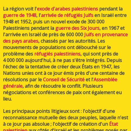
La région voit l'
exode d'arabes palestiniens
pendant la
guerre de 1948
, l'
arrivée de réfugiés Juifs
en Israël entre
1948 et 1952, puis un nouvel exode de 300 000
Palestiniens pendant la
guerre des Six Jours
, en 1967 et
l'arrivée en Israël de près de 600 000
Juifs en provenance
des pays arabes
, chassés par les autorités. Les
mouvements de populations ont débouché sur le
problème des
réfugiés palestiniens
, qui sont près de
4 000 000 aujourd'hui, à ne pas s'être intégrés. Depuis
l'échec de la tentative de créer deux États en 1947, les
Nations unies ont à ce jour émis près d'une centaine de
résolutions par le
Conseil de Sécurité
et l'
Assemblée
générale
, afin de résoudre le conflit. Plusieurs
négociations et conférences de paix ont également eu
lieu.
Les principaux points litigieux sont : l'objectif d'une
reconnaissance mutuelle des deux peuples, laquelle n'est
à ce jour pas absolue ; l'objectif de création d'un
État
palestinien
aux côtés d'Israël et les problèmes posés par