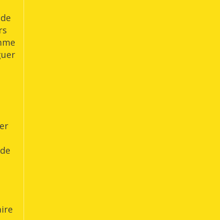
 de
rs
omme
guer
er
 de
ire