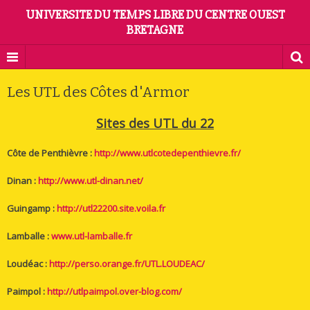
UNIVERSITE DU TEMPS LIBRE DU CENTRE OUEST
BRETAGNE
Les UTL des Côtes d'Armor
Sites des UTL du 22
Côte de Penthièvre :
http://www.utlcotedepenthievre.fr/
Dinan :
http://www.utl-dinan.net/
Guingamp :
http://utl22200.site.voila.fr
Lamballe :
www.utl-lamballe.fr
Loudéac :
http://perso.orange.fr/UTL.LOUDEAC/
Paimpol :
http://utlpaimpol.over-blog.com/