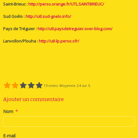
Saint-Brieuc :
http://perso.orange.fr/UTL.SAINTBRIEUC/
Sud Goélo :
http://utl.sud-goelo.info/
Pays de Tréguier :
http://utl.paysdetreguier.over-blog.com/
Lanvollon/Plouha :
http://utl-lp.perso.sfr/
13
votes. Moyenne
2.4
sur 5.
Ajouter un commentaire
Nom
E-mail