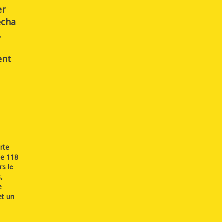
er
êcha
,
ent
rte
de 118
rs le
,
e
et un