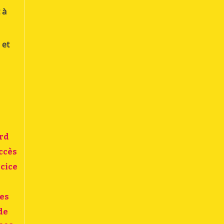
 à
 et
ord
accès
rcice
ses
de