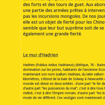
des forts et des tours de guet. Aux abo
une partie des armées prêtes à interveni
pas les incursions mongoles. De nos jou
elle est un objet de fierté pour les Chinoi
semble que leur but suprême soit de se f
également une grande fierté.
Le mur d'Hadrien
Hadrien (Publius Aelius Hadrianus) (Bétique, 76 - Baï
domination sur les pictes, habitants de l'ancienne Eco
maintenant son nom (vallum Hadriani, du latin vallum 
kilomètres, s'étend de la baie de Solway à Newcastle e
monde est divisé en deux entités : d'une part "le fer de
d'autre part "les puissances du mal", c'est à dire tou
civilisé, c'est à dire l'Empire romain, d'autre part "le
mode de vie différent. Ces vestiges sont maintenant c