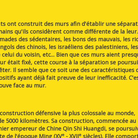
s ont construit des murs afin d'établir une séparat
ins qu'ils considèrent comme différente de la leur.
nomades des sédentaires, les bons des mauvais, les ri
gols des chinois, les israéliens des palestiniens, les
elui du voisin, etc... Bien que ces murs aient presq
ur était fixé, cette course à la séparation se poursu
êter. Il semble que ce soit une des caractéristiques 
itifs ayant déjà fait preuve de leur inefficacité. C'e
trouve face au mur.
onstruction défensive la plus colossale au monde,
de 5000 kilomètres. Sa construction, commencée au I
mier empereur de Chine Qin Shi Huangdi, se poursuiv
e
e
te de l'époque Ming (XV
- XVII
siècles). Elle compor