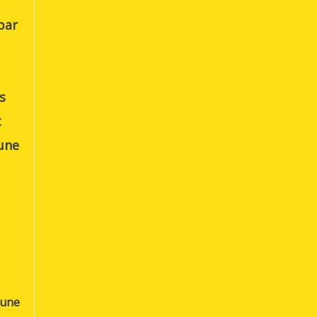
par
s
t
 une
mune