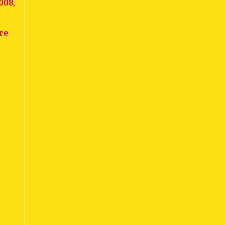
008,
re