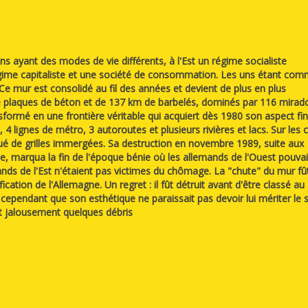
s ayant des modes de vie différents, à l'Est un régime socialiste
 régime capitaliste et une société de consommation. Les uns étant co
e mur est consolidé au fil des années et devient de plus en plus
de plaques de béton et de 137 km de barbelés, dominés par 116 mirado
nsformé en une frontière véritable qui acquiert dès 1980 son aspect fin
4 lignes de métro, 3 autoroutes et plusieurs rivières et lacs. Sur les 
itué de grilles immergées. Sa destruction en novembre 1989, suite aux
e, marqua la fin de l'époque bénie où les allemands de l'Ouest pouva
ands de l'Est n'étaient pas victimes du chômage. La "chute" du mur fû
ication de l'Allemagne. Un regret : il fût détruit avant d'être classé au
cependant que son esthétique ne paraissait pas devoir lui mériter le s
nt jalousement quelques débris