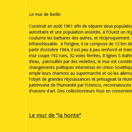
Le mur de Berlin
Construit en août 1961 afin de séparer deux population
autoritaire et une population assistée, à l'Ouest un
coutume les barbares des autres, et réciproquement. C
infranchissable. A l’origine, il se compose de 12 km 
partir d’octobre 1964, il est peu à peu renforcé et tra
mur coupe 192 rues, 32 voies ferrées, 8 lignes S-Bahn, 
d’eau, patrouillés par des vedettes, le mur est const
changements politiques intervenus en Union Soviétiqu
emplir leurs charriots au supermarché et où les allem
l'objet de grandes réjouissances et présageait la réunif
patrimoine de l'humanité par l'Unesco, reconnaissons 
d'oeuvre d'art. Des collectionneurs fous en conserve
Le mur de "la honte"