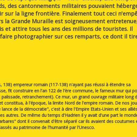
rds, des cantonnements militaires pouvaient héberg
r sur la ligne frontière. Finalement tout ceci n'emp
rs la Grande Muraille est soigneusement entretenue
s et attire tous les ans des millions de touristes. Il
aire photographier sur ces remparts, ce dont il tir
es, 138) empereur romain (117-138) n'ayant pas réussi à étendre sa
sse, fit construire en l'an 122 de l'ère commune, le fameux mur qui po
: palissade, retranchement). Ce mur, un grand ouvrage militaire long 
t constitua, à l'époque, la limite Nord de l'empire romain. De nos jou
 lance de la démocratie", c'est à dire l'Empire Etats-Unien et ses alliés
s les autres. De même du temps d'Hadrien il y avait d'une part le mond
s barbares" dont il convenait d'être séparé car ils avaient des coutumes 
lassés au patrimoine de l'humanité par l'Unesco.