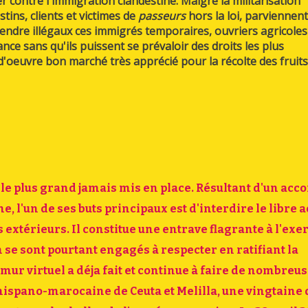
er contre l'immigration clandestine. Malgré la militarisation
stins, clients et victimes de
passeurs
hors la loi, parviennent
 rendre illégaux ces immigrés temporaires, ouvriers agricoles
nce sans qu'ils puissent se prévaloir des droits les plus
d'oeuvre bon marché très apprécié pour la récolte des fruits
le plus grand jamais mis en place. Résultant d'un acc
l'un de ses buts principaux est d'interdire le libre 
extérieurs. Il constitue une entrave flagrante à l'exe
on se sont pourtant engagés à respecter en ratifiant la
mur virtuel a déja fait et continue à faire de nombreu
 hispano-marocaine de Ceuta et Melilla, une vingtaine 