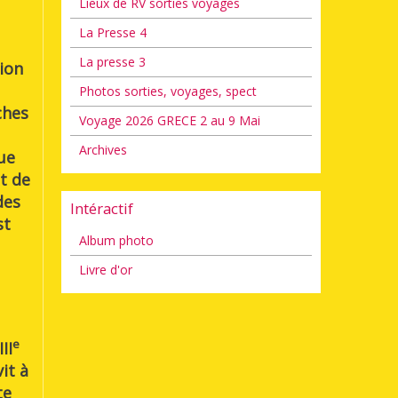
Lieux de RV sorties voyages
La Presse 4
La presse 3
ion
Photos sorties, voyages, spect
ches
Voyage 2026 GRECE 2 au 9 Mai
Archives
ue
it de
des
Intéractif
st
Album photo
Livre d'or
e
II
it à
te