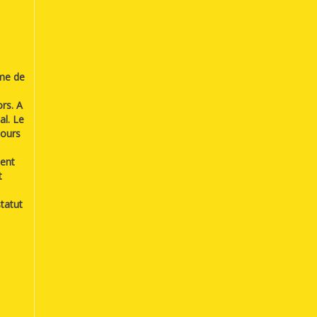
mme de
rs. A
al. Le
cours
ient
t
tatut