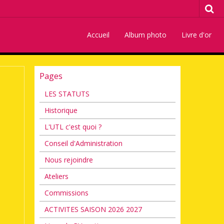
Accueil
Album photo
Livre d'or
Pages
LES STATUTS
Historique
L'UTL c'est quoi ?
Conseil d'Administration
Nous rejoindre
Ateliers
Commissions
ACTIVITES SAISON 2026 2027