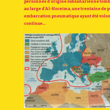
personnes d'origine subsaharienne tombent
au large d'Al-Hoceima, une trentaine de 
embarcation pneumatique ayant été volont
continue...