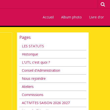
Accueil
Album photo
Livre d'or
Pages
LES STATUTS
Historique
L'UTL c'est quoi ?
Conseil d'Administration
Nous rejoindre
Ateliers
Commissions
ACTIVITES SAISON 2026 2027