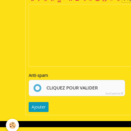
Anti-spam
CLIQUEZ POUR VALIDER
IconCaptcha ©
Ajouter