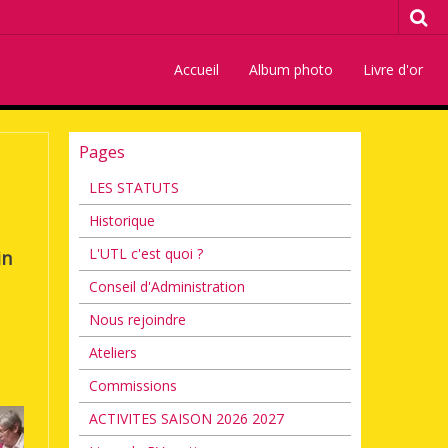
Accueil
Album photo
Livre d'or
Pages
LES STATUTS
Historique
L'UTL c'est quoi ?
in
Conseil d'Administration
Nous rejoindre
Ateliers
Commissions
ACTIVITES SAISON 2026 2027