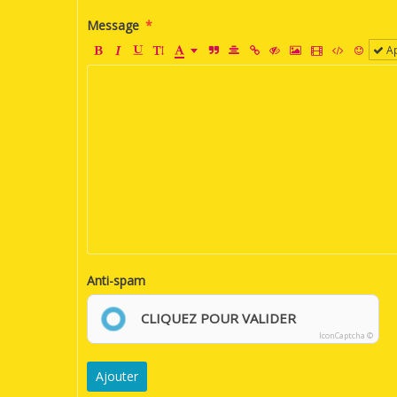
Message
Ap
Anti-spam
CLIQUEZ POUR VALIDER
IconCaptcha ©
Ajouter