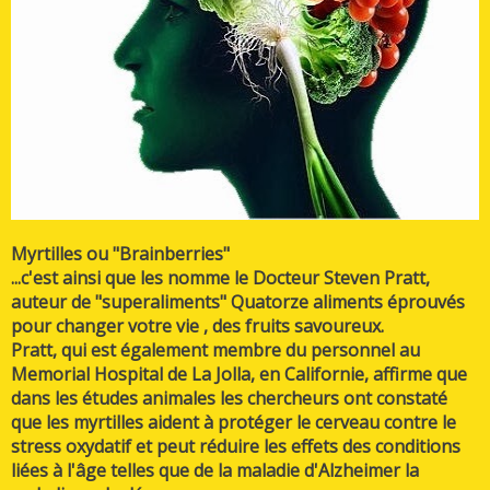
Myrtilles ou "Brainberries"
...c'est ainsi que les nomme le Docteur Steven Pratt,
auteur de "superaliments" Quatorze aliments éprouvés
pour changer votre vie , des fruits savoureux.
Pratt, qui est également membre du personnel au
Memorial Hospital de La Jolla, en Californie, affirme que
dans les études animales les chercheurs ont constaté
que les myrtilles aident à protéger le cerveau contre le
stress oxydatif et peut réduire les effets des conditions
liées à l'âge telles que de la maladie d'Alzheimer la