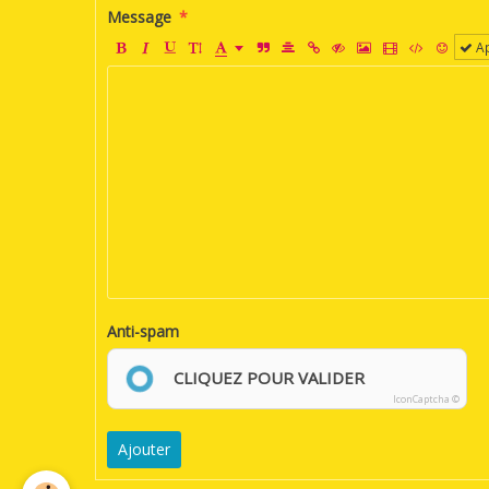
Message
Ap
Anti-spam
CLIQUEZ POUR VALIDER
IconCaptcha ©
Ajouter