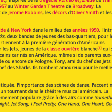
ret
), inspirée de la
tragédie
Roméo et Juliette
de
Will
957
au
Winter Garden Theatre
de
Broadway
. La
t de
Jerome Robbins
, les
décors
d'
Oliver Smith
et les
ide
à
New York
dans le milieu des
années 1950
, l'int
ks
, deux bandes de jeunes des bas-quartiers, pour l
rtiennent à la première génération d'Américains
[
1
]
ar les Jets, jeunes de la
classe ouvrière
blanche
qui 
cains car nés en Amérique, même si de parents eux-
 ou encore de Pologne. Tony, ami du chef des Jets R
hef des Sharks. Ils tombent amoureux pour le meill
tiquée, l'importance des scènes de danse, l'accent 
 un tournant dans le théâtre musical américain. La
trêmement populaire grâce à des airs comme
Somethi
ight
,
Jet Song
,
I Feel Pretty
,
One Hand, One Heart
,
Ge