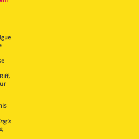
iam
rigue
e
se
iff,
eur
mis
ng's
e,