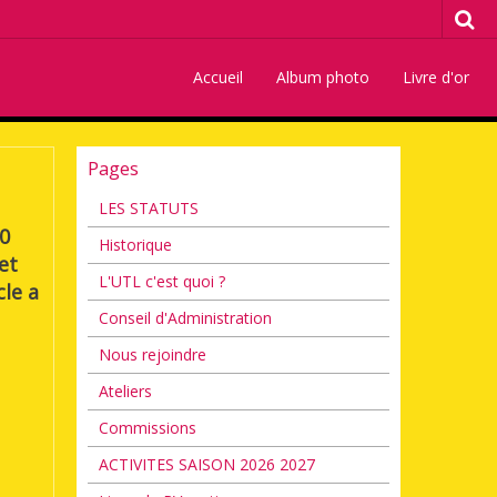
Accueil
Album photo
Livre d'or
Pages
LES STATUTS
80
Historique
et
L'UTL c'est quoi ?
cle a
Conseil d'Administration
Nous rejoindre
Ateliers
Commissions
ACTIVITES SAISON 2026 2027