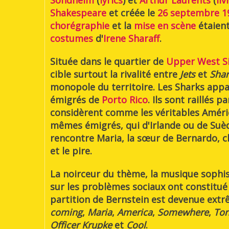
Sondheim
(
lyrics
) et
Arthur Laurents
(
liv
Shakespeare
et créée le
26
septembre
1
chorégraphie
et la
mise en scène
étaien
costumes
d'
Irene Sharaff
.
Située dans le quartier de
Upper West S
cible surtout la rivalité entre
Jets
et
Shar
monopole du territoire. Les Sharks appa
émigrés de
Porto Rico
. Ils sont raillés p
considèrent comme les véritables Améri
mêmes émigrés, qui d'Irlande ou de Suède
rencontre Maria, la sœur de Bernardo, c
et le pire.
La noirceur du thème, la musique sophis
sur les problèmes sociaux ont constitué
partition de Bernstein est devenue ex
coming
,
Maria
,
America
,
Somewhere
,
Ton
Officer Krupke
et
Cool
.