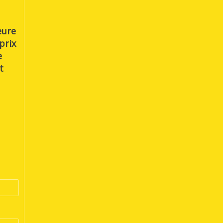
eure
 prix
e
t